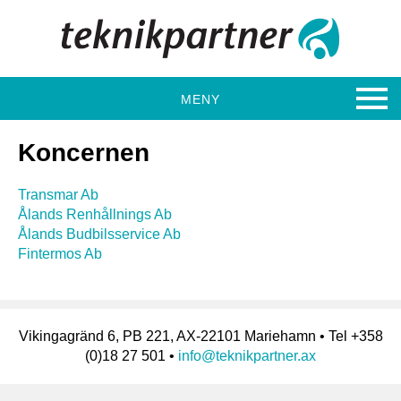
Hoppa
till
huvudinnehåll
T
MENY
e
k
Koncernen
n
Transmar Ab
i
Ålands Renhållnings Ab
k
Ålands Budbilsservice Ab
Fintermos Ab
p
a
r
Vikingagränd 6, PB 221, AX-22101 Mariehamn • Tel +358
t
(0)18 27 501 •
info@teknikpartner.ax
n